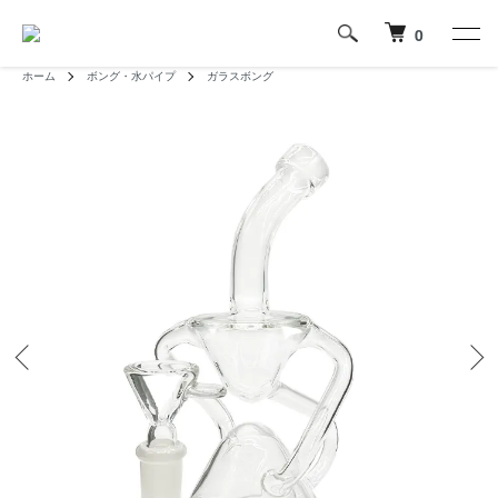
0
ホーム
ボング・水パイプ
ガラスボング