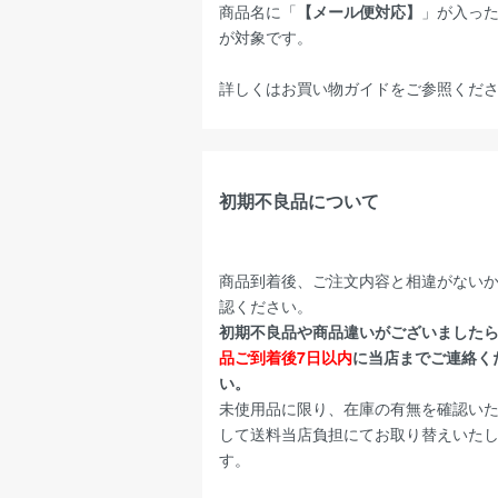
商品名に「
【メール便対応】
」が入っ
が対象です。
詳しくは
お買い物ガイド
をご参照くだ
初期不良品について
商品到着後、ご注文内容と相違がない
認ください。
初期不良品や商品違いがございました
品ご到着後7日以内
に当店までご連絡く
い。
未使用品に限り、在庫の有無を確認い
して送料当店負担にてお取り替えいた
す。