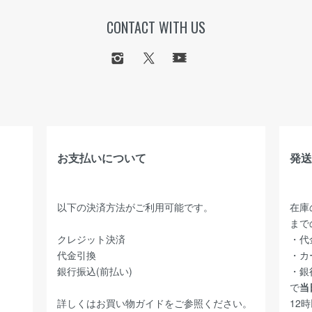
CONTACT WITH US
お支払いについて
発送
以下の決済方法がご利用可能です。
在庫
まで
クレジット決済
・代
代金引換
・カ
銀行振込(前払い)
・銀
で
当
詳しくは
お買い物ガイド
をご参照ください。
12