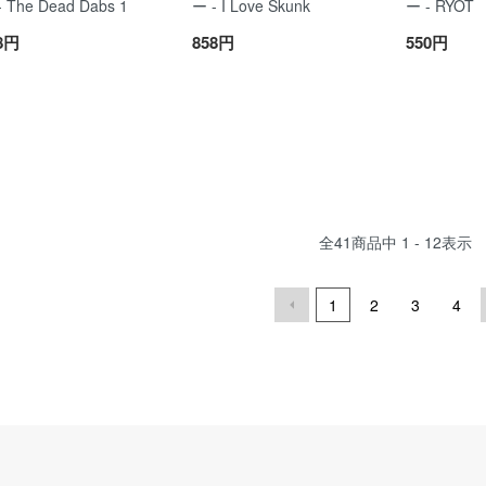
- The Dead Dabs 1
ー - I Love Skunk
ー - RYOT
8円
858円
550円
全
41
商品中
1 - 12
表示
1
2
3
4