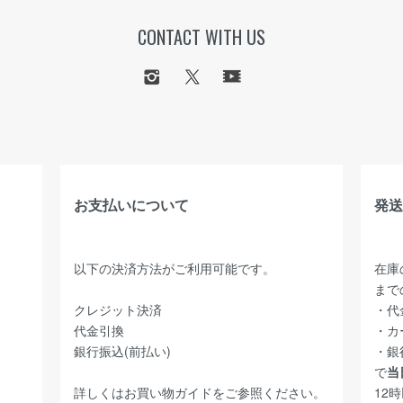
CONTACT WITH US
お支払いについて
発送
以下の決済方法がご利用可能です。
在庫
まで
クレジット決済
・代
代金引換
・カ
銀行振込(前払い)
・銀
で
当
詳しくは
お買い物ガイド
をご参照ください。
12