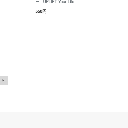
ー - UPLIFT Your Life
550円