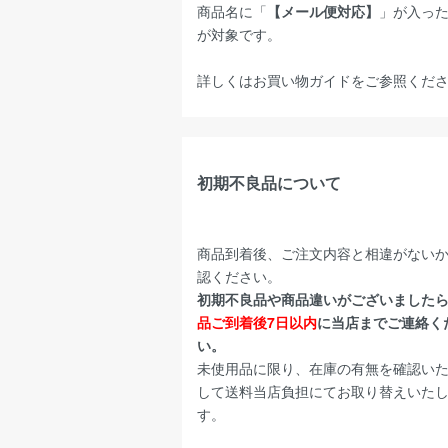
商品名に「
【メール便対応】
」が入っ
が対象です。
詳しくは
お買い物ガイド
をご参照くだ
初期不良品について
商品到着後、ご注文内容と相違がない
認ください。
初期不良品や商品違いがございました
品ご到着後7日以内
に当店までご連絡く
い。
未使用品に限り、在庫の有無を確認い
して送料当店負担にてお取り替えいた
す。