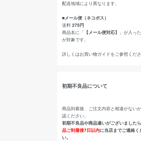
配送地域により異なります。
■メール便（ネコポス）
送料
275円
商品名に「
【メール便対応】
」が入っ
が対象です。
詳しくは
お買い物ガイド
をご参照くだ
初期不良品について
商品到着後、ご注文内容と相違がない
認ください。
初期不良品や商品違いがございました
品ご到着後7日以内
に当店までご連絡く
い。