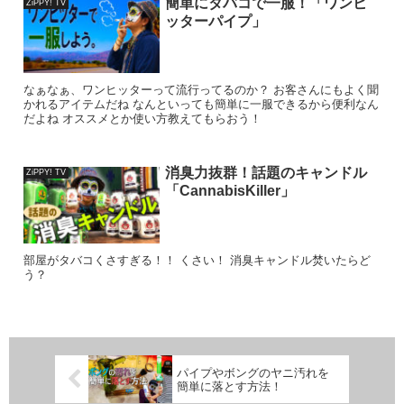
簡単にタバコで一服！「ワンヒ
ZiPPY! TV
ッターパイプ」
なぁなぁ、ワンヒッターって流行ってるのか？ お客さんにもよく聞
かれるアイテムだね なんといっても簡単に一服できるから便利なん
だよね オススメとか使い方教えてもらおう！
消臭力抜群！話題のキャンドル
ZiPPY! TV
「CannabisKiller」
部屋がタバコくさすぎる！！ くさい！ 消臭キャンドル焚いたらど
う？
パイプやボングのヤニ汚れを
簡単に落とす方法！