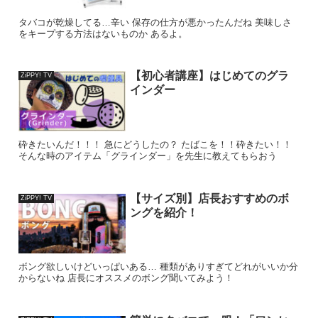
タバコが乾燥してる…辛い 保存の仕方が悪かったんだね 美味しさ
をキープする方法はないものか あるよ。
【初心者講座】はじめてのグラ
ZiPPY! TV
インダー
砕きたいんだ！！！ 急にどうしたの？ たばこを！！砕きたい！！
そんな時のアイテム「グラインダー」を先生に教えてもらおう
【サイズ別】店長おすすめのボ
ZiPPY! TV
ングを紹介！
ボング欲しいけどいっぱいある… 種類がありすぎてどれがいいか分
からないね 店長にオススメのボング聞いてみよう！