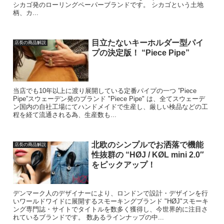
シカゴ発のローリングペーパーブランドです。 シカゴという土地
柄、カ...
目立たないキーホルダー型パイ
店長の商品解説
プの決定版！ “Piece Pipe”
当店でも10年以上に渡り展開している定番パイプの一つ ”Piece
Pipe”スウェーデン発のブランド "Piece Pipe" は、全てスウェーデ
ン国内の自社工場にてハンドメイドで生産し、厳しい検品などの工
程を経て流通される為、生産数も...
北欧のシンプルでお洒落で機能
店長の商品解説
性抜群の “HØJ / KØL mini 2.0″
をピックアップ！
デンマーク人のデザイナーにより、ロンドンで設計・デザインを行
いワールドワイドに展開するスモーキングブランド "HØJ"スモーキ
ング専門誌・サイトでタイトルを数多く獲得し、今世界的に注目さ
れているブランドです。 数あるラインナップの中...