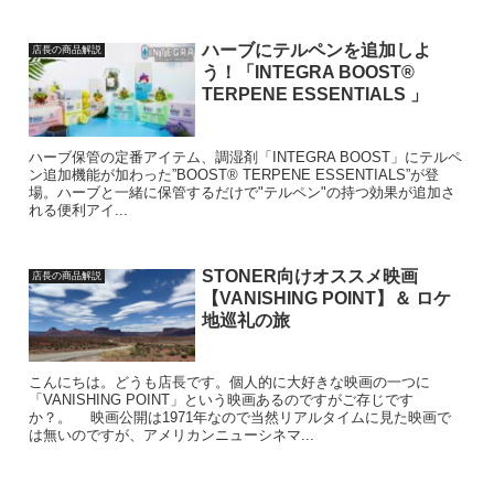
ハーブにテルペンを追加しよ
店長の商品解説
う！「INTEGRA BOOST®
TERPENE ESSENTIALS 」
ハーブ保管の定番アイテム、調湿剤「INTEGRA BOOST」にテルペ
ン追加機能が加わった”BOOST® TERPENE ESSENTIALS”が登
場。ハーブと一緒に保管するだけで"テルペン"の持つ効果が追加さ
れる便利アイ...
STONER向けオススメ映画
店長の商品解説
【VANISHING POINT】＆ ロケ
地巡礼の旅
こんにちは。どうも店長です。個人的に大好きな映画の一つに
「VANISHING POINT」という映画あるのですがご存じです
か？。 映画公開は1971年なので当然リアルタイムに見た映画で
は無いのですが、アメリカンニューシネマ...