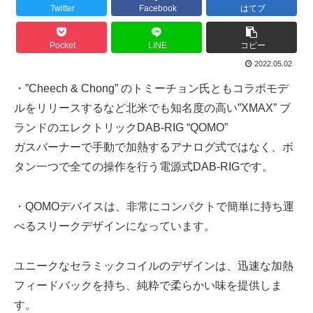
Twitter
Facebook
はてブ
Pocket
LINE
コピー
2022.05.02
・”Cheech & Chong” のトミーチョン氏ともコラボモデ
ルをリリースするなど北米でも知名度の高い”XMAX” ブ
ランドのエレクトリックDAB-RIG “QOMO”
ガスバーナーで手動で加熱するアナログ式ではなく、ボ
タン一つで全ての操作を行う電源式DAB-RIGです。
・QOMOデバイスは、非常にコンパクトで簡単に持ち運
べるスリークデザインになっています。
ユニークなセラミックコイルのデザインは、迅速な加熱
フィードバックを持ち、純粋で柔らかい味を提供しま
す。