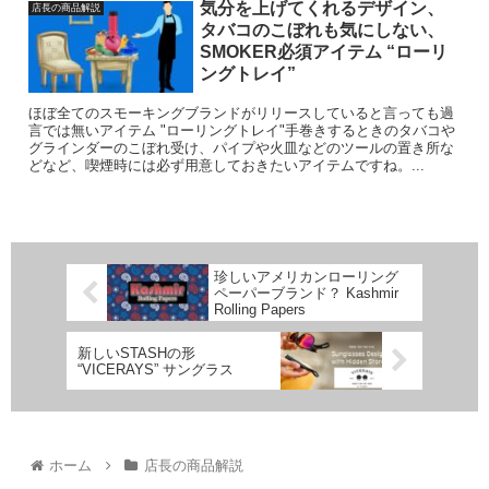
気分を上げてくれるデザイン、
店長の商品解説
タバコのこぼれも気にしない、
SMOKER必須アイテム “ローリ
ングトレイ”
ほぼ全てのスモーキングブランドがリリースしていると言っても過
言では無いアイテム "ローリングトレイ"手巻きするときのタバコや
グラインダーのこぼれ受け、パイプや火皿などのツールの置き所な
どなど、喫煙時には必ず用意しておきたいアイテムですね。...
珍しいアメリカンローリング
ペーパーブランド？ Kashmir
Rolling Papers
新しいSTASHの形
“VICERAYS” サングラス
ホーム
店長の商品解説