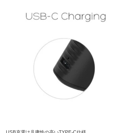
USB充電は凡庸性の高いTYPE-C仕様