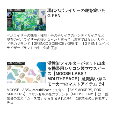
現代ベポライザーの礎を築いた
店長の商品解説
G-PEN
ベポライザーの機能・性能・手の平サイズのハンディサイズなど、
現在のベポライザーの礎となったと言っても過言ではないハリウッ
ド発のブランド【GRENCO SCIENCE / GPEN】 【G PEN】はベポ
ライザーブランドの中で知名度は...
活性炭フィルターがセット出来
店長の商品解説
る携帯用シリコン製マウスピー
ス【MOOSE LABS /
MOUTHPEACE】意識高い系ス
モーカーのマストアイテムです
MOOSE LABSのMouthPeaceって何？ 【BY SMOKERS, FOR
SMOKERS】 ロサンゼルス発のブランド【MOOSE LABS】は、創
業者の愛犬「ムース君」から命名され2014年に創業者の出身地マサ
チュ...