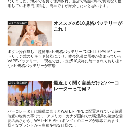
なりました。海外でも良く使用され、当店でも話の中で何気なく使
用している専門用語を、簡単ですが紹介したいと思います。 ...
オススメの510規格バッテリーが
店長の商品解説
これ！
ボタン操作無し！超簡単510規格バッテリー "CCELL / PALM" カー
トリッジ式のリキッド普及により、昨今急激に需要が高まっている
VAPEバッテリー。 現在では、ほぼ510規格に統一されており様々
な510規格バッテリーが市場...
最近よく聞く言葉だけどパーコ
店長の商品解説
レーターって何？
パーコレータとは簡単に言うとWATER PIPEに配置されている濾過
装置の総称の事です。 アメリカ・カナダ国内での喫煙具の急激な需
要の高さから、WATER PIPE（ボング）のニーズが非常に高まり、
様々なブランドから多種多様な仕様の...